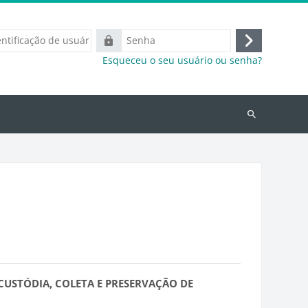
ação
Senha
Acessar
Esqueceu o seu usuário ou senha?
e Capacitação
Ajuda
Buscar
cursos
 CUSTÓDIA, COLETA E PRESERVAÇÃO DE