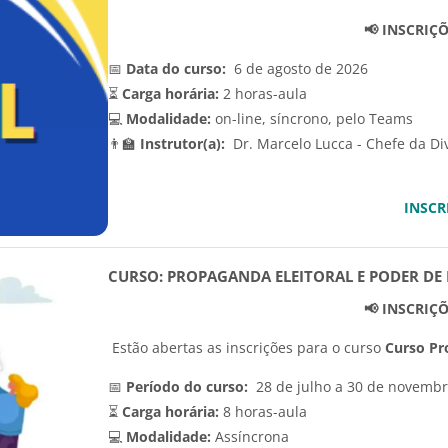
📢 INSCRIÇ
📅
Data do curso:
6 de agosto de 2026
⏳
Carga horária:
2 horas-aula
💻
Modalidade:
on-line, síncrono, pelo Teams
👨‍🏫
Instrutor(a):
Dr. Marcelo Lucca - Chefe da Div
INSCR
CURSO: PROPAGANDA ELEITORAL E PODER DE 
📢 INSCRIÇ
Estão abertas as inscrições para o curso
Curso Pro
📅
Período do curso:
28 de julho a 30 de novembr
⏳
Carga horária:
8 horas-aula
💻
Modalidade:
Assíncrona