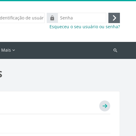
icação
Senha
Acessar
Esqueceu o seu usuário ou senha?
o
Mais
Buscar
cursos
S
Ir para a seç