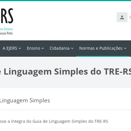
Identif
de
usuári
A EJERS
Ensino
Cidadania
Normas e Publicações
e Linguagem Simples do TRE-R
s
 Linguagem Simples
orno da seção
Arquivo
sse a íntegra do Guia de Linguagem Simples do TRE-RS