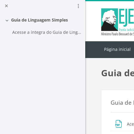
Ir para o conteúdo principal
Guia de Linguagem Simples
Contrair
Acesse a íntegra do Guia de Linguagem Simples do TRE-RS
Página inicial
Guia d
Bloco
Guia de
Cont
Ace