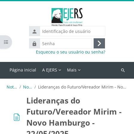
Ir para o conteúdo principal
Identificação
de
Abrir índice do curso
Senha
usuário
Acessar
Esqueceu o seu usuário ou senha?
Página inicial
A EJERS
Mais
Buscar
cursos
Notícias
Notícias
Lideranças do Futuro/Vereador Mirim - Novo Hamburgo - 22/05/2025
Lideranças do
Futuro/Vereador Mirim -
Novo Hamburgo -
22/05/2025