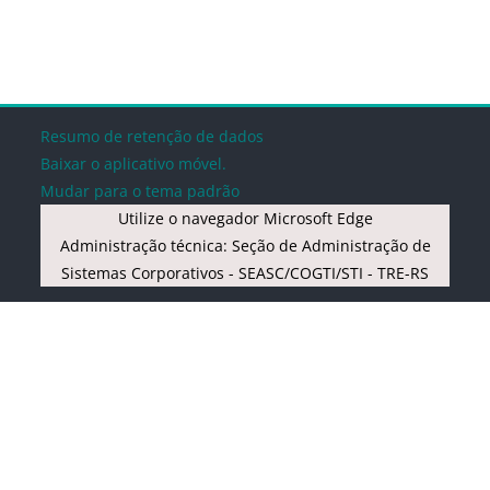
Blocos
Blocos
Blocos
Blocos
Resumo de retenção de dados
Baixar o aplicativo móvel.
Mudar para o tema padrão
Utilize o navegador Microsoft Edge
Administração técnica: Seção de Administração de
Sistemas Corporativos - SEASC/COGTI/STI - TRE-RS