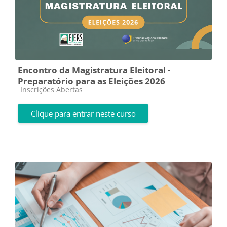
Encontro da Magistratura Eleitoral -
Preparatório para as Eleições 2026
Categoria do curso
Inscrições Abertas
Clique para entrar neste curso