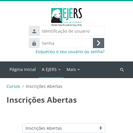
Ir para o conteúdo principal
Identificação
de
Senha
usuário
Acessar
Esqueceu o seu usuário ou senha?
Página inicial
A EJERS
Mais
Buscar
cursos
Cursos
Inscrições Abertas
Inscrições Abertas
Categorias de Cursos