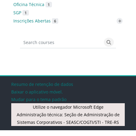
Oficina Técnica
1
SGP
1
+
Inscrições Abertas
6
Search courses
Search cours
Blocos
Blocos
Blocos
Blocos
Resumo de retenção de dados
Baixar o aplicativo móvel.
Mudar para o tema padrão
Utilize o navegador Microsoft Edge
Administração técnica: Seção de Administração de
Sistemas Corporativos - SEASC/COGTI/STI - TRE-RS