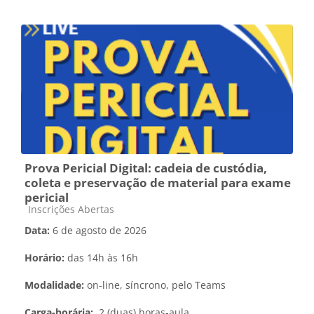
Prova Pericial Digital: cadeia de custódia,
coleta e preservação de material para exame
pericial
Categoria do curso
Inscrições Abertas
Data:
6 de agosto de 2026
Horário:
das 14h às 16h
Modalidade:
on-line, síncrono, pelo Teams
Carga-horária:
2 (duas) horas-aula