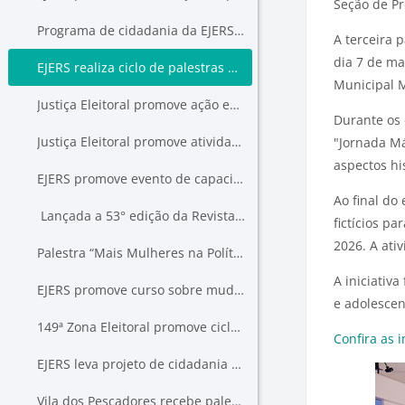
Seção de Pr
Programa de cidadania da EJERS “Mais Mulheres na Política” participa de debates na Semana Acadêmica da UniFtec
A terceira 
dia 7 de ma
EJERS realiza ciclo de palestras para estudantes em Novo Hamburgo
Municipal 
Justiça Eleitoral promove ação em Novo Hamburgo
Durante os 
Justiça Eleitoral promove atividade para estudantes em Gramado
"Jornada Má
aspectos his
EJERS promove evento de capacitação para juízes eleitorais
Ao final do
Lançada a 53° edição da Revista do TRE-RS
fictícios p
2026. A ati
Palestra “Mais Mulheres na Política” integra programação do VI Congresso do IGADE
A iniciativ
EJERS promove curso sobre mudanças nas Eleições 2026
e adolescent
149ª Zona Eleitoral promove ciclo de palestras sobre conscientização eleitoral
Confira as 
EJERS leva projeto de cidadania à escola da capital
Vila dos Pescadores recebe palestra da EJERS