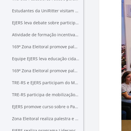
Estudantes da UniRitter visitam o TRE-RS em atividade de cidadania
EJERS leva debate sobre participação feminina na política à Aula Magna da FABE Marau
Atividade de formação incentiva cultura de direitos humanos na Justiça Eleitoral
169ª Zona Eleitoral promove palestra sobre cidadania e votação eletrônica para alunos em Caxias do Sul
Equipe EJERS leva educação cidadã ao Projeto Vereador Mirim de Novo Hamburgo
169ª Zona Eleitoral promove palestra sobre cidadania para estudantes de Caxias do Sul
TRE-RS e EJERS participam do Mutirão de Atendimento Humanizado e Enfrentamento à Violência contra a Mulher em Porto Alegre
TRE-RS participa de mobilização pelo fim da violência contra as mulheres
EJERS promove curso sobre o Papel dos Precedentes no Direito Eleitoral
Zona Eleitoral realiza palestra e simulação de votação para estudantes em Caxias do Sul
EJERS realiza programa Lideranças do Futuro em Canoas