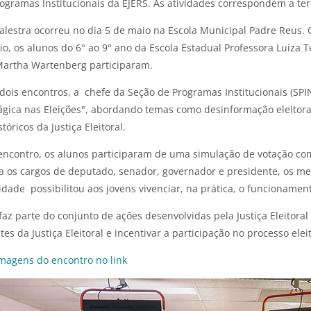
ogramas Institucionais da EJERS. As atividades correspondem a te
palestra ocorreu no dia 5 de maio na Escola Municipal Padre Reus.
io, os alunos do 6° ao 9° ano da Escola Estadual Professora Luiza T
Martha Wartenberg participaram.
dois encontros, a chefe da Seção de Programas Institucionais (SPI
gica nas Eleições", abordando temas como desinformação eleitoral,
tóricos da Justiça Eleitoral.
 encontro, os alunos participaram de uma simulação de votação co
ara os cargos de deputado, senador, governador e presidente, os m
vidade possibilitou aos jovens vivenciar, na prática, o funcionament
a faz parte do conjunto de ações desenvolvidas pela Justiça Eleitor
es da Justiça Eleitoral e incentivar a participação no processo eleit
imagens do encontro no link