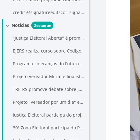
credit @signatureeditsco - signatureedits.com MG 3186
Notícias
Destaque
Contrair
"Justiça Eleitoral Aberta" é promovido pelo TRE gaúcho
EJERS realiza curso sobre Código de processo Cível aplicado às Ações Eleitorais
Programa Lideranças do Futuro visita escola na capital
Projeto Vereador Mirim é finalista do Prêmio Justiça Eleitoral
TRE-RS promove debate sobre julgamento com perspectiva de gênero
Projeto "Vereador por um dia" em Sant'Ana do Livramento tem mais uma etapa
Justiça Eleitoral participa do projeto "Vereador por um dia" em Caxias do Sul
30ª Zona Eleitoral participa do Projeto "Vereador por um dia" em Sant'Ana do Livramento