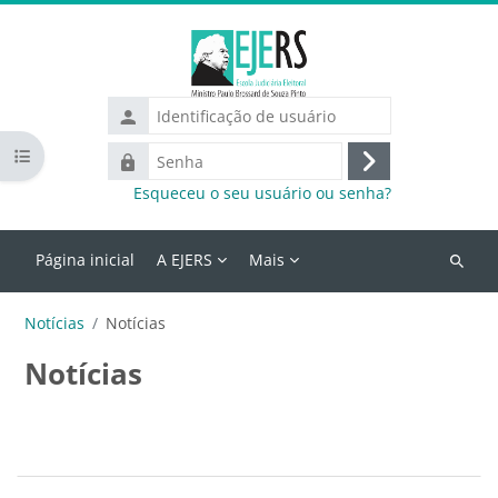
Ir para o conteúdo principal
Identificação
de
Abrir índice do curso
Senha
usuário
Acessar
Esqueceu o seu usuário ou senha?
Página inicial
A EJERS
Mais
Buscar
cursos
Notícias
Notícias
Notícias
Blocos
Contorno da seção