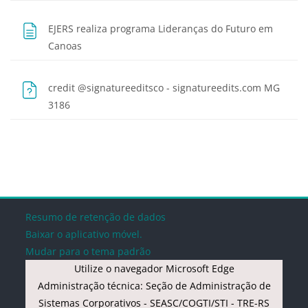
EJERS realiza programa Lideranças do Futuro em
Página
Canoas
credit @signatureeditsco - signatureedits.com MG
Arquivo
3186
Blocos
Blocos
Blocos
Blocos
Blocos
Resumo de retenção de dados
Baixar o aplicativo móvel.
Mudar para o tema padrão
Utilize o navegador Microsoft Edge
Administração técnica: Seção de Administração de
Sistemas Corporativos - SEASC/COGTI/STI - TRE-RS