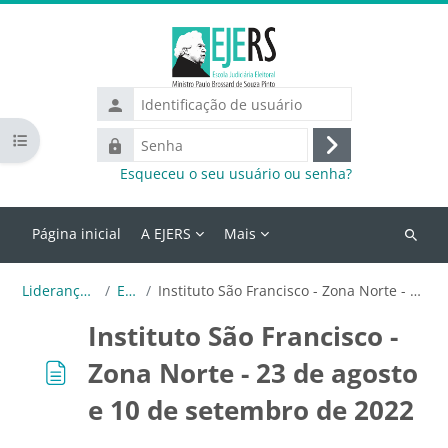
Ir para o conteúdo principal
Identificação
de
Abrir índice do curso
Senha
usuário
Acessar
Esqueceu o seu usuário ou senha?
Página inicial
A EJERS
Mais
Buscar
cursos
Lideranças do Futuro
Eventos
Instituto São Francisco - Zona Norte - 23 de agosto e 10 de setembro de 2022
Instituto São Francisco -
Zona Norte - 23 de agosto
e 10 de setembro de 2022