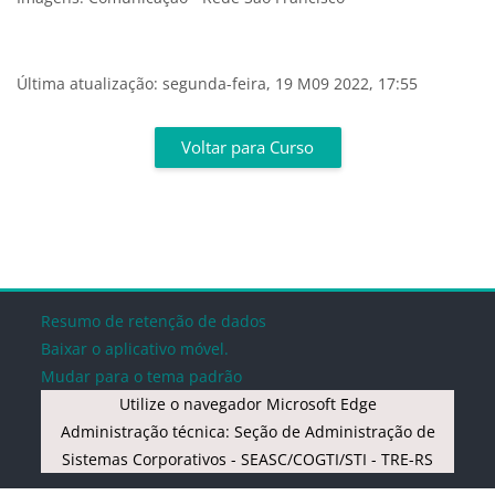
Última atualização: segunda-feira, 19 M09 2022, 17:55
Blocos
Voltar para Curso
Blocos
Blocos
Blocos
Blocos
Resumo de retenção de dados
Baixar o aplicativo móvel.
Mudar para o tema padrão
Utilize o navegador Microsoft Edge
Administração técnica: Seção de Administração de
Sistemas Corporativos - SEASC/COGTI/STI - TRE-RS