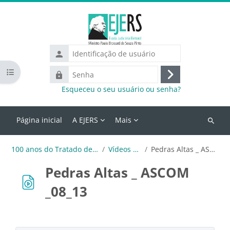
Ir para o conteúdo principal
Identificação
de
Abrir índice do curso
Senha
usuário
Acessar
Esqueceu o seu usuário ou senha?
Página inicial
A EJERS
Mais
Buscar
cursos
100 anos do Tratado de Pedras Altas
Vídeos ASCOM
Pedras Altas _ ASCOM _08_13
Pedras Altas _ ASCOM
_08_13