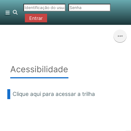
Ir para o conteúdo principal
Alternar entrada de pesquisa
Painel lateral
Entrar
Acessibilidade
Clique aqui para acessar a trilha