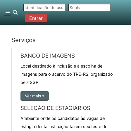
Ir para o conteúdo principal
Alternar entrada de pesquisa
Painel lateral
Entrar
Contorno da seção
Serviços
BANCO DE IMAGENS
Local destinado à inclusão e à escolha de
imagens para o acervo do TRE-RS, organizado
pela SGP.
Ver mais »
SELEÇÃO DE ESTAGIÁRIOS
Ambiente onde os candidatos às vagas de
estágio desta instituição fazem seu teste de