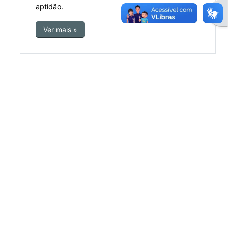
aptidão.
Abri
Ver mais »