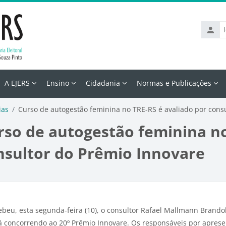
Identif
de
usuári
A EJERS
Ensino
Cidadania
Normas e Publicações
ias
Curso de autogestão feminina no TRE-RS é avaliado por cons
rso de autogestão feminina no
nsultor do Prêmio Innovare
s
de conclusão
ebeu, esta segunda-feira (10), o consultor Rafael Mallmann Brandol
á concorrendo ao 20º Prêmio Innovare. Os responsáveis por aprese