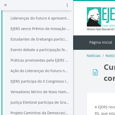
Ir para o conteúdo principal
Primeiro dia do Seminário "100 Anos do Pacto de Pedras Altas" tem palestra magna sobre direito constitucional brasileiro
Lideranças do Futuro é apresentado para vereadores mirins de Canoas
EJERS vence Prêmio de Inovação J.Ex com o Programa Lideranças do Futuro
Estudantes de Erebango participam de ação do Programa Lideranças do Futuro
Página inicial
Evento debate a participação feminina na política
Notícias
Notíc
Práticas promovidas pela EJERS estão na disputa pelo 20º Prêmio Innovare
Cu
Ação do Lideranças do Futuro no Colégio João XXIII
co
EJERS participa do X Congresso Internacional da ESAPERGS
Vereadores Mirins de Novo Hamburgo recebem diplomas de eleitos
Bloco
Condições 
Justiça Eleitoral participa de Grande Expediente sobre Projeto Vereador Mirim na Câmara Municipal de Canoas
A EJERS rec
Projeto Caminhos da Democracia chega ao Interior
RS, que est