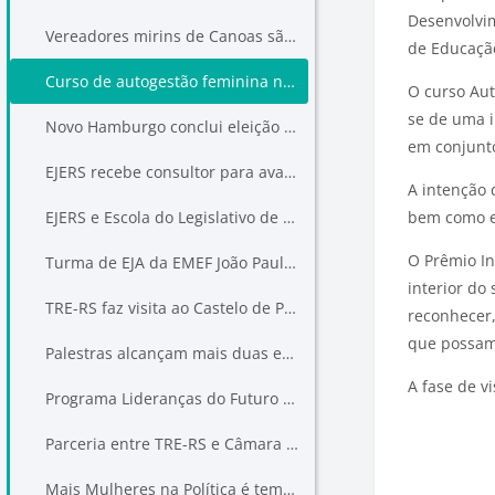
Desenvolvim
Vereadores mirins de Canoas são eleitos em votação com urnas eletrônicas
de Educaçã
Curso de autogestão feminina no TRE-RS é avaliado por consultor do Prêmio Innovare
O curso Aut
se de uma i
Novo Hamburgo conclui eleição de vereadores mirins, com urnas eletrônicas
em conjunt
EJERS recebe consultor para avaliar práticas que estão na disputa pelo 20º Prêmio Innovare
A intenção 
EJERS e Escola do Legislativo de Canoas encerram fase de palestras do Projeto Vereador Mirim
bem como ev
O Prêmio In
Turma de EJA da EMEF João Paulo I, em Canoas, recebe o Programa Lideranças do Futuro
interior do
TRE-RS faz visita ao Castelo de Pedras Altas
reconhecer,
que possam 
Palestras alcançam mais duas escolas no Projeto Vereador Mirim de Canoas
A fase de v
Programa Lideranças do Futuro chega a Pedro Osório, no sul do Estado
Parceria entre TRE-RS e Câmara de Canoas promove ações de cidadania em escolas do município
Mais Mulheres na Política é tema de palestra da EJERS na FMP