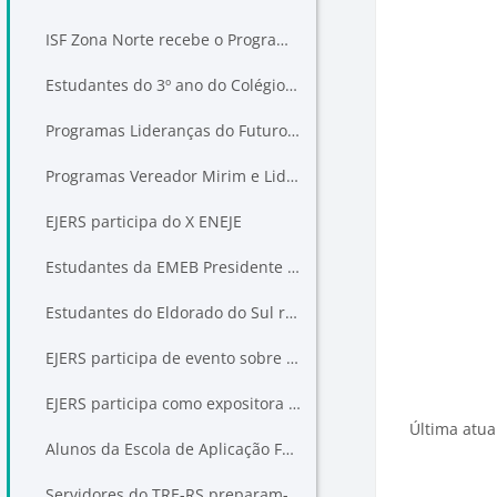
ISF Zona Norte recebe o Programa Lideranças do Futuro do TRE-RS
Estudantes do 3º ano do Colégio Anchieta participam do Programa Lideranças do Futuro
Programas Lideranças do Futuro e Vereador Mirim encerram etapa de palestras na Câmara de Novo Hamburgo
Programas Vereador Mirim e Lideranças do Futuro atendem mais de 80 estudantes em NH
EJERS participa do X ENEJE
Estudantes da EMEB Presidente João Goulart, de NH, participam ação educacional promovida por EJERS e Escola do Legislativo
Estudantes do Eldorado do Sul recebem Programa Lideranças do Futuro
EJERS participa de evento sobre participação feminina na política em Uruguaiana
EJERS participa como expositora do 2º Boas Práticas JE - Compartilhando o Sucesso
Última atua
Alunos da Escola de Aplicação Feevale (NH) assistem a palestras e conhecem urna eletrônica na Câmara Municipal
Bloco
Servidores do TRE-RS preparam-se para aplicar a Nova Lei de Licitações