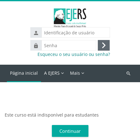
Ir para o conteúdo principal
Identificação
de
Senha
usuário
Acessar
Esqueceu o seu usuário ou senha?
Página inicial
A EJERS
Mais
Buscar
cursos
Este curso está indisponível para estudantes
Continuar